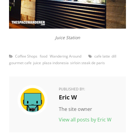
Juice Station
Categories
Tags
Coffee Shops
food
Wandering Around
cafe latte
dill
gourmet cafe
juice
plaza indonesia
sirloin steak de paris
PUBLISHED BY:
Author:
Eric W
The site owner
View all posts by Eric W