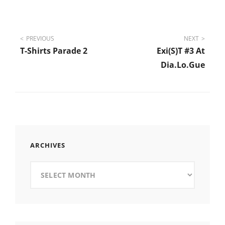
Post
PREVIOUS
NEXT
T-Shirts Parade 2
Exi(s)t #3 At
navigation
Dia.Lo.Gue
ARCHIVES
Archives